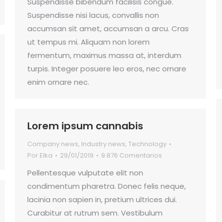
Suspendisse bibendum facilisis congue.
Suspendisse nisi lacus, convallis non
accumsan sit amet, accumsan a arcu. Cras
ut tempus mi. Aliquam non lorem
fermentum, maximus massa at, interdum
turpis. Integer posuere leo eros, nec ornare
enim ornare nec.
Lorem ipsum cannabis
Company news
,
Industry news
,
Technology
Por
Elka
29/01/2019
9.876 Comentarios
Pellentesque vulputate elit non
condimentum pharetra. Donec felis neque,
lacinia non sapien in, pretium ultrices dui.
Curabitur at rutrum sem. Vestibulum