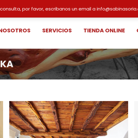
Buscar:
 consulta, por favor, escribanos un email a info@sabinasori
 NOSOTROS
SERVICIOS
TIENDA ONLINE
LKA