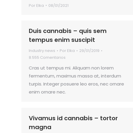
Por
Elka
08/01/2021
Duis cannabis – quis sem
tempus enim suscipit
Industry news
Por
Elka
29/01/2019
8.555 Comentarios
Cras ut tempus mi. Aliquam non lorem
fermentum, maximus massa at, interdum
turpis. Integer posuere leo eros, nec ornare
enim ornare nec.
Vivamus id cannabis – tortor
magna