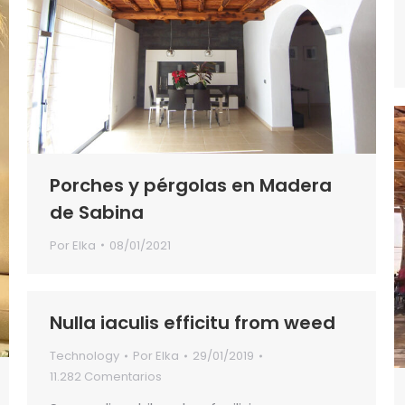
Porches y pérgolas en Madera
de Sabina
Por
Elka
08/01/2021
Nulla iaculis efficitu from weed
Technology
Por
Elka
29/01/2019
11.282 Comentarios