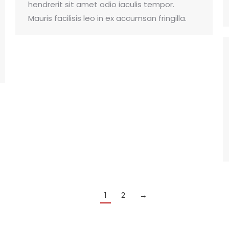
hendrerit sit amet odio iaculis tempor.
Mauris facilisis leo in ex accumsan fringilla.
1
2
→